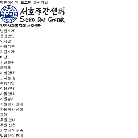
메인페이지
|
로그인
|
회원가입
양친사회복지회 서호센터
법인소개
운영법인
인사말
산하기관
기관소개
비전
기관현황
조직도
시설안내
오시는 길
수행사업
이용안내
사업안내
자원봉사
자원봉사 안내
자원봉사 신청
후원
후원 안내
후원 신청
기부금 영수증
발급신청 안내