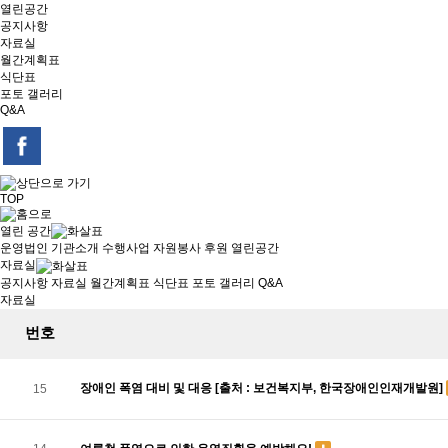
열린공간
공지사항
자료실
월간계획표
식단표
포토 갤러리
Q&A
TOP
열린 공간
운영법인
기관소개
수행사업
자원봉사
후원
열린공간
자료실
공지사항
자료실
월간계획표
식단표
포토 갤러리
Q&A
자료실
번호
장애인 폭염 대비 및 대응 [출처 : 보건복지부, 한국장애인인재개발원]
15